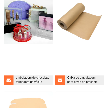
alumínio chaveiro
magnética, caixa de
esg13302
presente preta com
logotipo
embalagem de chocolate
Caixa de embalagem
formadora de vácuo
para envio de presente
bandeja de blister de
em papel cartão
biscoito para alimentos
ondulado impresso
personalizado