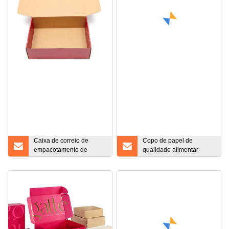
Caixa de correio de
Copo de papel de
empacotamento de
qualidade alimentar
empacotamento de papel
impresso personalizado
ondulado superior
recipiente de banheira de
colorido cartão da dobra
copo de pipoca de papel
caixa feita sob
com bom preço
encomenda