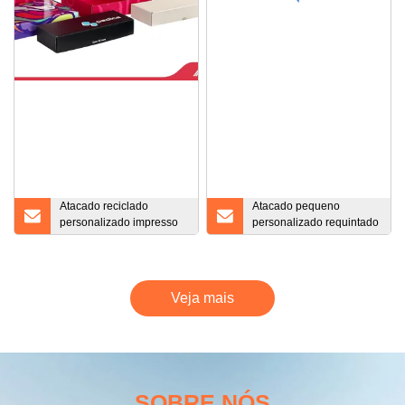
Atacado reciclado
Atacado pequeno
personalizado impresso
personalizado requintado
logotipo caixas de
compacto dupla camada
transporte inserir papelão
clamshell caixa de
kraft papel de embrulho
embalagem de papelão
caixa de correio de
caixas de presente em
Veja mais
presente de aniversário
massa
SOBRE NÓS