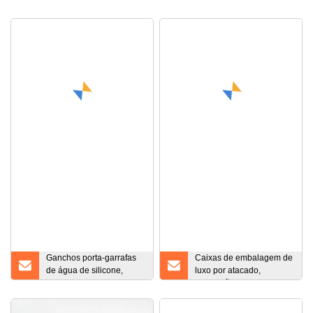
Ganchos porta-garrafas
Caixas de embalagem de
de água de silicone,
luxo por atacado,
suporte de garrafa de
impressão personalizada,
água com fivela suspensa
dobrável, papel rígido,
com mosquetão de
papelão, tampa